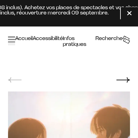
Aller au contenu principal
08 inclus). Achetez vos places de spectacles et vos abon
nclus, réouverture mercredi 09 septembre.
Fer
Accueil
Accessibilité
Infos
Recherche
pratiques