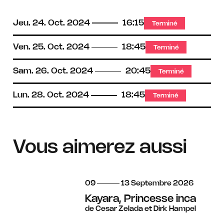
Jeu.
24.
Oct.
2024
16:15
Terminé
Ven.
25.
Oct.
2024
18:45
Terminé
Sam.
26.
Oct.
2024
20:45
Terminé
Lun.
28.
Oct.
2024
18:45
Terminé
Vous aimerez aussi
du
au
septembre
09
13
Septembre
2026
Kayara, Princesse inca
de Cesar Zelada et Dirk Hampel