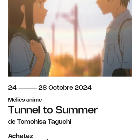
du
au
octobre
24
28
Octobre
2024
Méliès anime
Tunnel to Summer
de Tomohisa Taguchi
Achetez