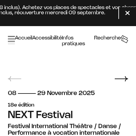
Aller au contenu principal
8 inclus). Achetez vos places de spectacles et vos abonn
clus, réouverture mercredi 09 septembre.
Fer
Accueil
Accessibilité
Infos
Recherche
pratiques
du
au
novembre
08
29
Novembre
2025
18e édition
NEXT Festival
Festival International Théâtre / Danse /
Performance à vocation internationale