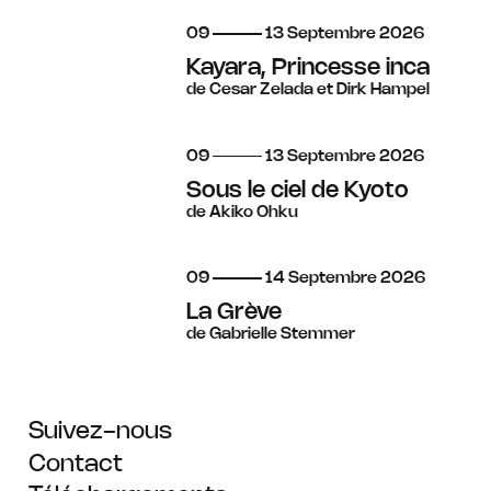
du
au
septembre
09
13
Septembre
2026
Kayara, Princesse inca
de Cesar Zelada et Dirk Hampel
du
au
septembre
09
13
Septembre
2026
Sous le ciel de Kyoto
de Akiko Ohku
du
au
septembre
09
14
Septembre
2026
La Grève
de Gabrielle Stemmer
Suivez-nous
Contact