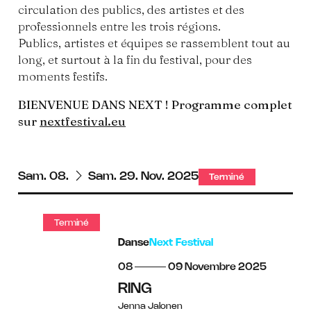
circulation des publics, des artistes et des
professionnels entre les trois régions.
Publics, artistes et équipes se rassemblent tout au
long, et surtout à la fin du festival, pour des
moments festifs.
BIENVENUE DANS NEXT ! Programme complet
sur
nextfestival.eu
du
au
Sam.
08.
Sam.
29.
Nov.
2025
Terminé
Terminé
Danse
Next Festival
du
au
novembre
08
09
Novembre
2025
RING
Jenna Jalonen