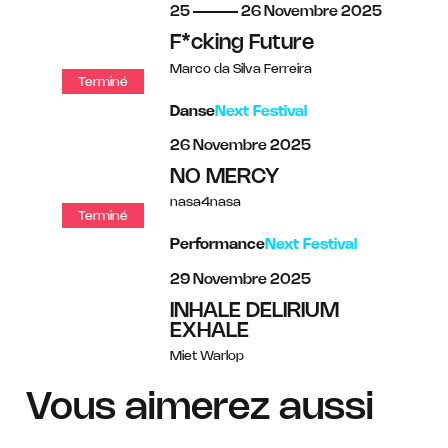
du
au
novembre
25
26
Novembre
2025
F*cking Future
Marco da Silva Ferreira
Terminé
Danse
Next Festival
novembre
26
Novembre
2025
NO MERCY
nasa4nasa
Terminé
Performance
Next Festival
novembre
29
Novembre
2025
INHALE DELIRIUM
EXHALE
Miet Warlop
Vous aimerez aussi