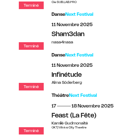
Cie SUB.LAB.PRO
Terminé
Danse
Next Festival
novembre
11
Novembre
2025
Sham3dan
nasa4nasa
Terminé
Danse
Next Festival
novembre
11
Novembre
2025
Infinétude
Alma Söderberg
Terminé
Théâtre
Next Festival
du
au
novembre
17
18
Novembre
2025
Feast (La Fête)
Kamilė Gudmonaitė
OKT/Vilnius City Theatre
Terminé