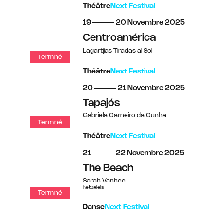
Théâtre
Next Festival
du
au
novembre
19
20
Novembre
2025
Centroamérica
Lagartijas Tiradas al Sol
Terminé
Théâtre
Next Festival
du
au
novembre
20
21
Novembre
2025
Tapajós
Gabriela Carneiro da Cunha
Terminé
Théâtre
Next Festival
du
au
novembre
21
22
Novembre
2025
The Beach
Sarah Vanhee
hetpaleis
Terminé
Danse
Next Festival