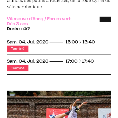
chinois, des patins à roulettes, de la roue Cyr et du
vélo acrobatique.
Villeneuve d’Ascq
/
Forum vert
Handi
Han
Dès 3 ans
menta
mot
Durée :
40'
à
Sam.
04.
Juil.
2026
15:00
15:40
Terminé
à
Sam.
04.
Juil.
2026
17:00
17:40
Terminé