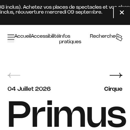
Aller au contenu principal
8 inclus). Achetez vos places de spectacles et vos abonn
lus, réouverture mercredi 09 septembre.
Fer
Accueil
Accessibilité
Infos
Recherche
pratiques
juillet
04
Juillet
2026
Cirque
Primus