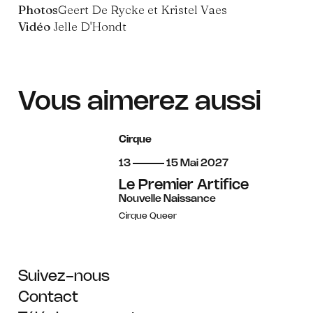
Photos
Geert De Rycke et Kristel Vaes
Vidéo
Jelle D'Hondt
Vous aimerez aussi
Cirque
du
au
mai
13
15
Mai
2027
Le Premier Artifice
Nouvelle Naissance
Cirque Queer
Suivez-nous
Contact