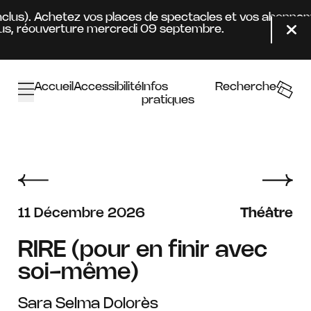
Aller au contenu principal
lus). Achetez vos places de spectacles et vos abonnement
 réouverture mercredi 09 septembre.
Fer
Accueil
Accessibilité
Infos
Recherche
pratiques
décembre
11
Décembre
2026
Théâtre
RIRE (pour en finir avec
soi-même)
Sara Selma Dolorès