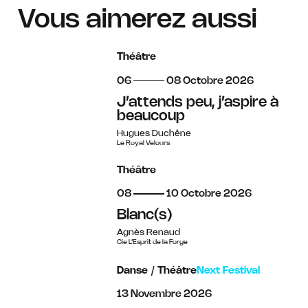
Vous aimerez aussi
Théâtre
du
au
octobre
06
08
Octobre
2026
J’attends peu, j’aspire à
beaucoup
Hugues Duchêne
Le Royal Velours
Théâtre
du
au
octobre
08
10
Octobre
2026
Blanc(s)
Agnès Renaud
Cie L’Esprit de la Forge
Danse
/
Théâtre
Next Festival
novembre
13
Novembre
2026