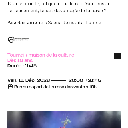
Et si le monde, tel que nous le représentons si
sérieusement, tenait davantage de la farce ?
Avertissements
: Scène de nudité, Fumée
Tournai
/
maison de la culture
Han
Dès 16 ans
visu
Durée :
1h45
à
Ven.
11.
Déc.
2026
20:00
21:45
Bus au départ de La rose des vents à 19h