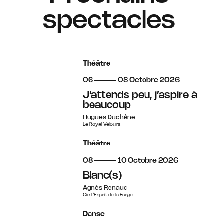
spectacles
Théâtre
du
au
octobre
06
08
Octobre
2026
J’attends peu, j’aspire à
beaucoup
Hugues Duchêne
Le Royal Velours
Théâtre
du
au
octobre
08
10
Octobre
2026
Blanc(s)
Agnès Renaud
Cie L’Esprit de la Forge
Danse