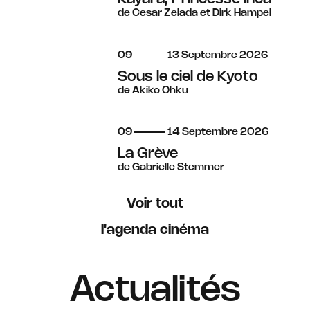
de Cesar Zelada et Dirk Hampel
du
au
septembre
09
13
Septembre
2026
Sous le ciel de Kyoto
de Akiko Ohku
du
au
septembre
09
14
Septembre
2026
La Grève
de Gabrielle Stemmer
Voir tout
l'agenda cinéma
Actualités