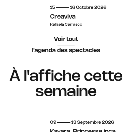
du
au
octobre
15
16
Octobre
2026
Creaviva
Rafaela Carrasco
Voir tout
l'agenda des spectacles
À l'affiche cette
semaine
du
au
septembre
09
13
Septembre
2026
Kayara, Princesse inca