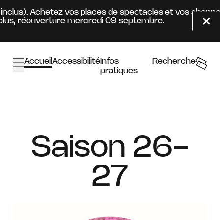
Aller au contenu principal
 inclus). Achetez vos places de spectacles et vos abonne
lus, réouverture mercredi 09 septembre.
Fer
Accueil
Accessibilité
Infos
Recherche
pratiques
Saison 26-
27