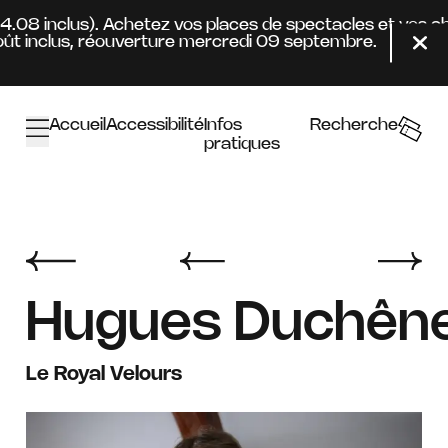
Aller au contenu principal
24.08 inclus). Achetez vos places de spectacles et vos 
t inclus, réouverture mercredi 09 septembre.
Fer
Accueil
Accessibilité
Infos
Recherche
pratiques
Hugues Duchên
Le Royal Velours