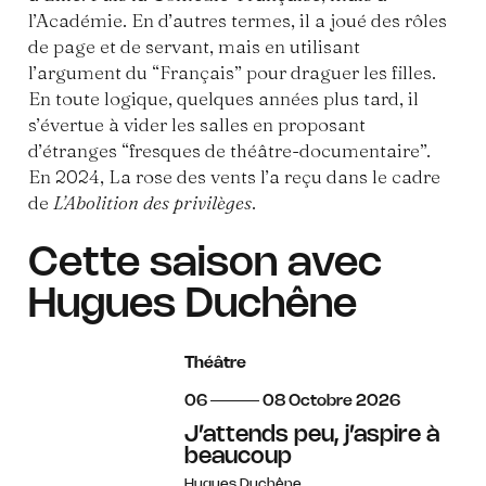
l’Académie. En d’autres termes, il a joué des rôles
de page et de servant, mais en utilisant
l’argument du “Français” pour draguer les filles.
En toute logique, quelques années plus tard, il
s’évertue à vider les salles en proposant
d’étranges “fresques de théâtre-documentaire”.
En 2024, La rose des vents l’a reçu dans le cadre
de
L’Abolition
des privilèges
.
Cette saison avec
Hugues Duchêne
Théâtre
du
au
octobre
06
08
Octobre
2026
J’attends peu, j’aspire à
beaucoup
Hugues Duchêne