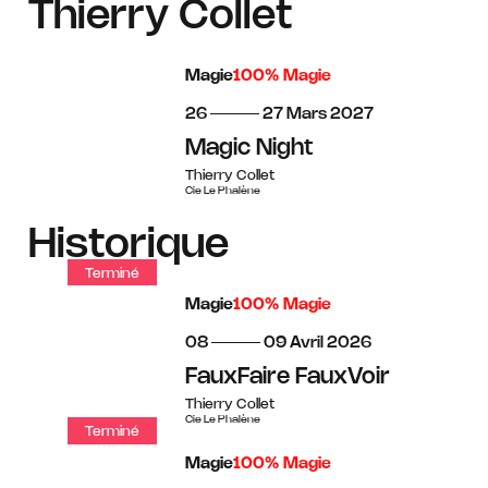
Thierry Collet
Magie
100% Magie
du
au
mars
26
27
Mars
2027
Magic Night
Thierry Collet
Cie Le Phalène
Historique
Terminé
Magie
100% Magie
du
au
avril
08
09
Avril
2026
FauxFaire FauxVoir
Thierry Collet
Cie Le Phalène
Terminé
Magie
100% Magie