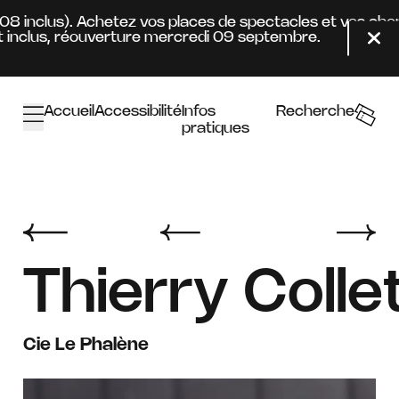
Aller au contenu principal
4.08 inclus). Achetez vos places de spectacles et vos ab
inclus, réouverture mercredi 09 septembre.
Fer
Accueil
Accessibilité
Infos
Recherche
pratiques
Thierry Colle
Cie Le Phalène